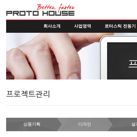
회사소개
사업영역
로터스틱 전동기
프로젝트관리
상품기획
디자인
설