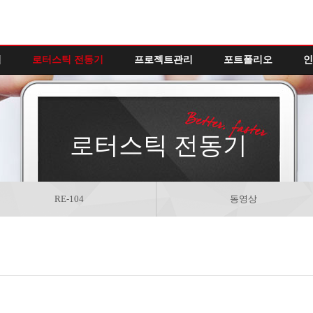
역
로터스틱 전동기
프로젝트관리
포트폴리오
인
로터스틱 전동기
RE-104
동영상