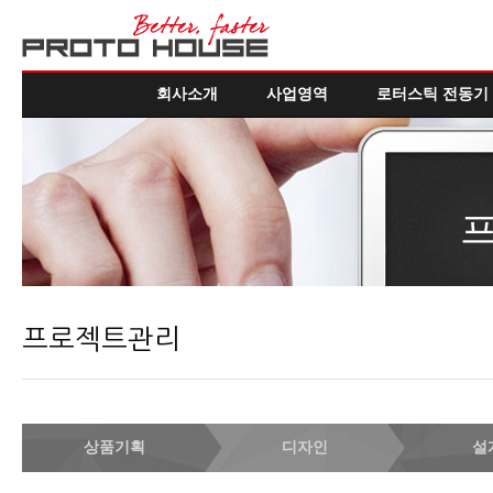
회사소개
사업영역
로터스틱 전동기
프로젝트관리
상품기획
디자인
설