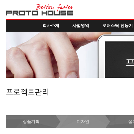
회사소개
사업영역
로터스틱 전동기
프로젝트관리
상품기획
디자인
설