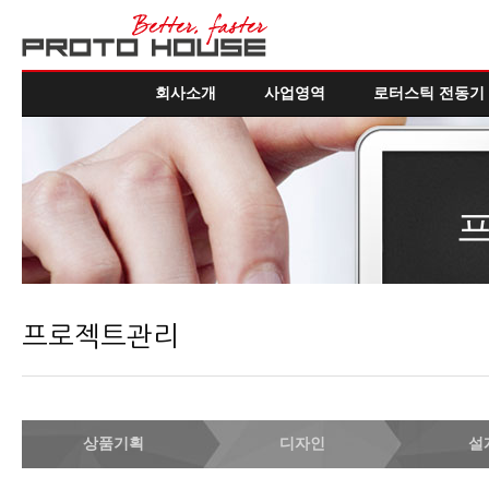
회사소개
사업영역
로터스틱 전동기
프로젝트관리
상품기획
디자인
설