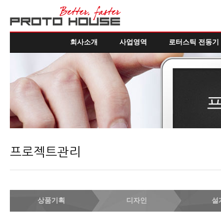
회사소개
사업영역
로터스틱 전동기
프로젝트관리
상품기획
디자인
설