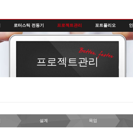
역
로터스틱 전동기
프로젝트관리
포트폴리오
인
프로젝트관리
인
설계
목업