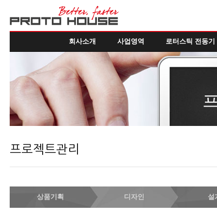
회사소개
사업영역
로터스틱 전동기
프로젝트관리
상품기획
디자인
설