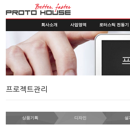
회사소개
사업영역
로터스틱 전동기
프로젝트관리
상품기획
디자인
설