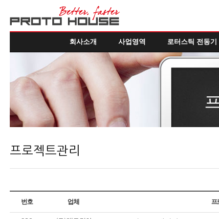
회사소개
사업영역
로터스틱 전동기
프로젝트관리
번호
업체
프