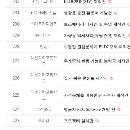
232
(주)레코디아
BLDC모터(24V) 제작건
231
(주)크레이지캠
생활용 충전 블로어 개발건
230
스마트가디언즈
보조배터리 디자인 및 목업 제작건
229
윤 디자인
차량용 악세사리(튜닝관련) 제작건
228
한랩
수평형 원심분리기 BLDC모터 제작
대전과학고등학
227
무게중심 변동 가능한 볼링공 제작
교
대전과학고등학
226
꽂기 쉬운 콘센트 제작건
교
대전과학고등학
225
자성유체를 이용한 전자액자 제작건
교
224
우정BSC
멸균기 PLC Software 개발 건
223
프라젠
프로젝터 설계건