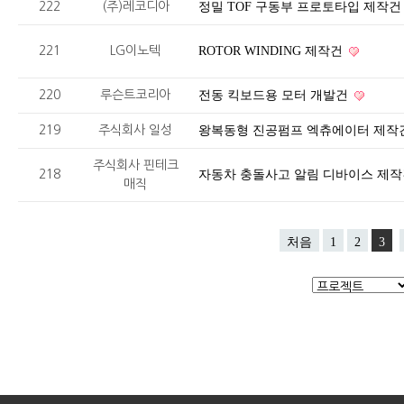
222
(주)레코디아
정밀 TOF 구동부 프로토타입 제작
221
LG이노텍
ROTOR WINDING 제작건
220
루슨트코리아
전동 킥보드용 모터 개발건
219
주식회사 일성
왕복동형 진공펌프 엑츄에이터 제작
주식회사 핀테크
218
자동차 충돌사고 알림 디바이스 제
매직
처음
1
2
3