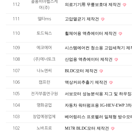
콜롬비아헬스케
112
의료기기用 무릎보호대 제작건
어(주)
111
델타ms
고압멸균기 제작건
110
토드웍스
휠체어용 액츄에이터 제작건
109
에코에어
시스템에어컨 청소용 고압세척기 
108
(주)에너토크
산업용 액츄에이터 제작건
107
나노엔씨
BLDC모터 제작건
106
캠프런
액상커피추출기 제작건
105
전자부품연구원
서보모터 성능분석용 지그 및 하우징
104
명화공업
자동차 워터펌프용 IG-HEV-EWP 
103
창업예정업체
베어링리스 프로펠러 일체형 방수모
102
노바프로
M17R BLDC모터 제작건