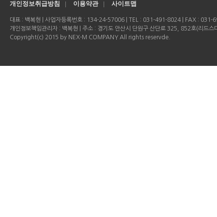
개인정보취급방침
|
이용약관
|
사이트맵
대표 : 백복현 | 사업자등록번호 : 134-24-57006 | TEL : 031-491-8024 | FAX : 031-69
개인정보책임관리자 : 백복현 | 주소 : 경기도 안산시 단원구 산단로 325, 852호(리드
Copyright(c) 2015 by NEX-M COMPANY All rights reservde.