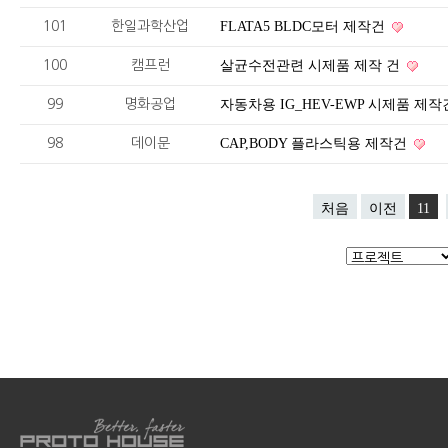
101
한일과학산업
FLATA5 BLDC모터 제작건
100
캠프런
살균수전관련 시제품 제작 건
99
명화공업
자동차용 IG_HEV-EWP 시제품 제
98
데이문
CAP,BODY 플라스틱용 제작건
처음
이전
11