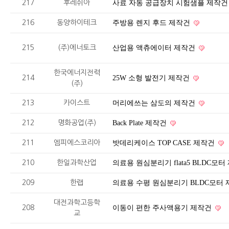
217
후레쉬아
사료 자동 공급장치 시험샘플 제작
216
동양하이테크
주방용 렌지 후드 제작건
215
(주)에너토크
산업용 액츄에이터 제작건
한국에너지전력
214
25W 소형 발전기 제작건
(주)
213
카이스트
머리에쓰는 삼도의 제작건
212
명화공업(주)
Back Plate 제작건
211
엠피에스코리아
밧데리케이스 TOP CASE 제작건
210
한일과학산업
의료용 원심분리기 flata5 BLDC모
209
한랩
의료용 수평 원심분리기 BLDC모터
대전과학고등학
208
이동이 편한 주사액용기 제작건
교