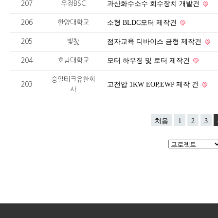
207
우정BSC
과산화수소수 회수장치 개발건
206
한양대학교
소형 BLDC모터 제작건
205
빛찿
점자교육 디바이스 금형 제작건
204
호남대학교
모터 하우징 및 로터 제작건
승일테크유한회
203
고전압 1KW EOP,EWP 제작 건
사
처음
1
2
3