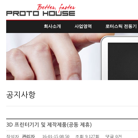
회사소개
사업영역
로터스틱 전동기
공지사항
3D 프린터기기 및 제작제품(공동 제휴)
작성자
관리자
16-01-15 08:50
조회
9,127회
댓글
0건