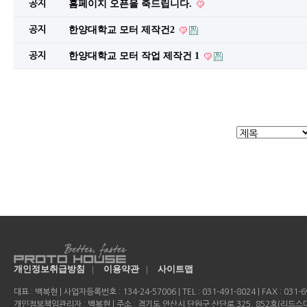
공지
홈페이지 오픈을 축드립니다.
공지
한양대학교 모터 제작건2
공지
한양대학교 모터 작업 제작건 1
개인정보취급방침
|
이용약관
|
사이트맵
대표 : 백복현 | 사업자등록번호 : 134-24-57006 | TEL : 031-491-8024 | FAX : 031-69
개인정보책임관리자 : 백복현 | 주소 : 경기도 안산시 단원구 산단로 325, 852호(리드