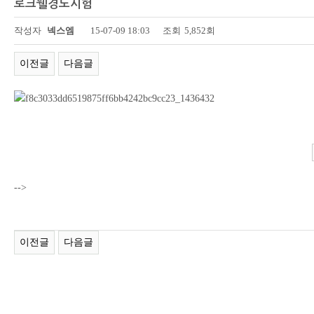
로크웰경도시험
페이지 정보
작성자
넥스엠
15-07-09 18:03
조회
5,852회
이전글
다음글
-->
이전글
다음글