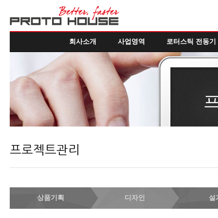
회사소개
사업영역
로터스틱 전동기
프로젝트관리
상품기획
디자인
설