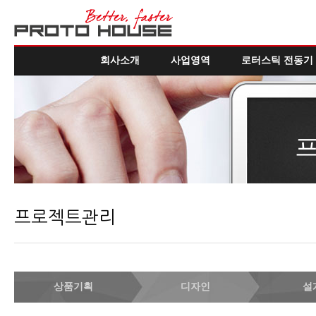
회사소개
사업영역
로터스틱 전동기
프로젝트관리
상품기획
디자인
설