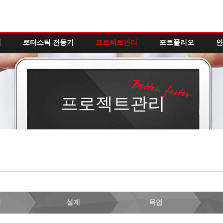
역
로터스틱 전동기
프로젝트관리
포트폴리오
인
프로젝트관리
인
설계
목업