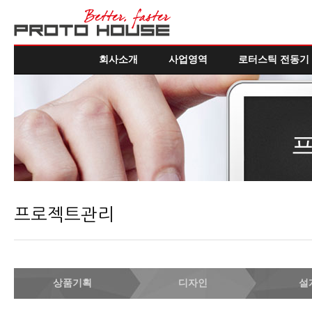
회사소개
사업영역
로터스틱 전동기
프로젝트관리
상품기획
디자인
설