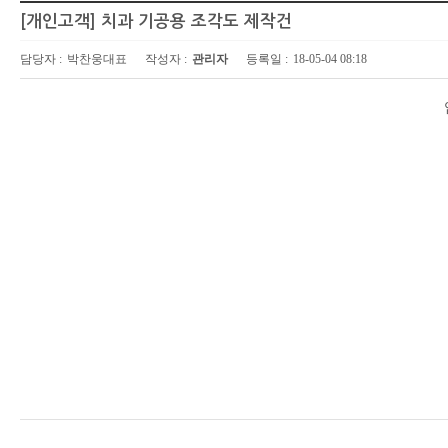
[개인고객] 치과 기공용 조각도 제작건
담당자 :
박찬웅대표
작성자 :
관리자
등록일 :
18-05-04 08:18