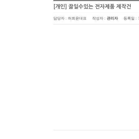
[개인] 끓일수있는 전자제품 제작건
담당자 :
허희윤대표
작성자 :
관리자
등록일 :