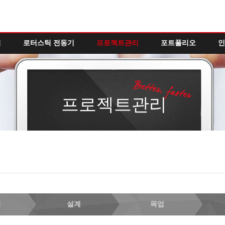
역
로터스틱 전동기
프로젝트관리
포트폴리오
인
프로젝트관리
인
설계
목업