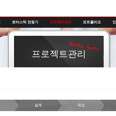
역
로터스틱 전동기
프로젝트관리
포트폴리오
인
프로젝트관리
인
설계
목업