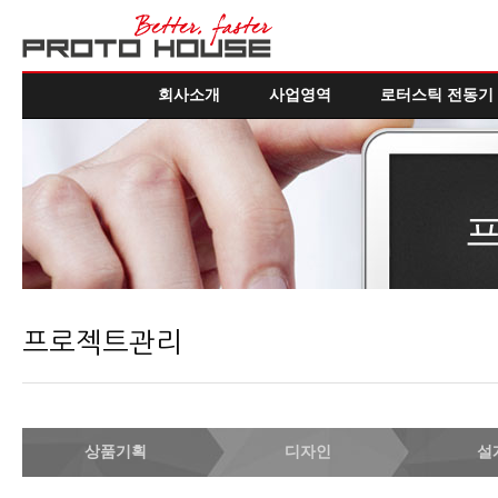
회사소개
사업영역
로터스틱 전동기
프로젝트관리
상품기획
디자인
설