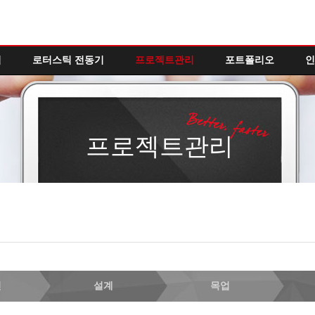
역
로터스틱 전동기
프로젝트관리
포트폴리오
인
프로젝트관리
인
설계
목업