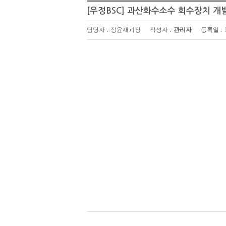
[우정BSC] 과산화수소수 회수장치 개
담당자 :
정윤재과장
작성자 :
관리자
등록일 :