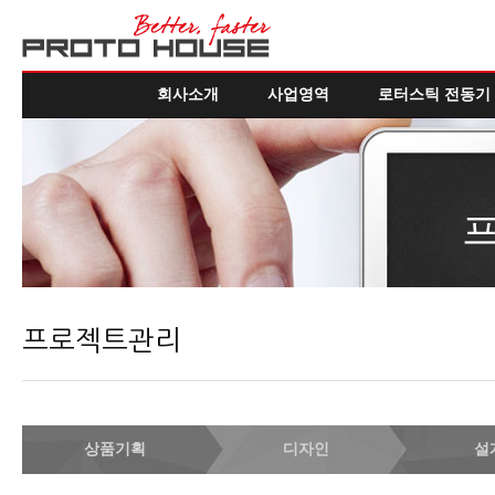
회사소개
사업영역
로터스틱 전동기
프로젝트관리
상품기획
디자인
설