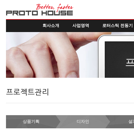
회사소개
사업영역
로터스틱 전동기
프로젝트관리
상품기획
디자인
설