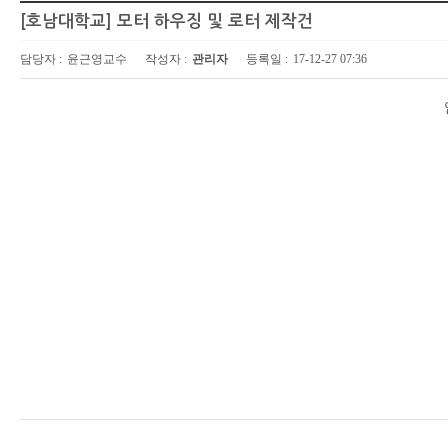
[호남대학교] 모터 하우징 및 로터 제작건
담당자 :
윤근영교수
작성자 :
관리자
등록일 :
17-12-27 07:36