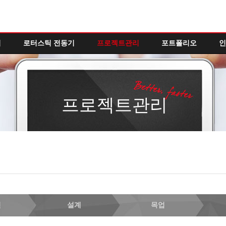
역
로터스틱 전동기
프로젝트관리
포트폴리오
인
프로젝트관리
인
설계
목업