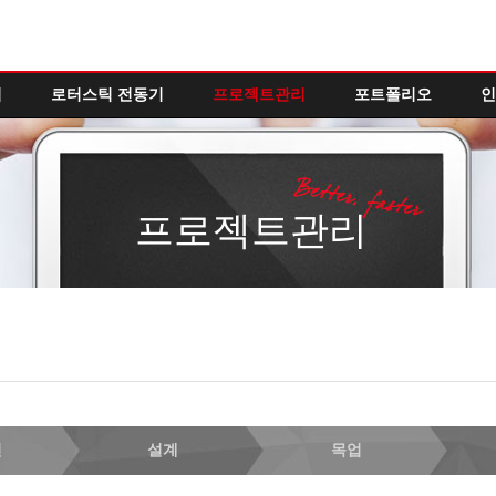
역
로터스틱 전동기
프로젝트관리
포트폴리오
인
프로젝트관리
인
설계
목업