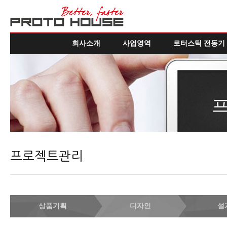
회사소개
사업영역
로터스틱 전동기
프로젝트관리
상품기획
디자인
설