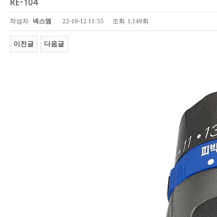
RE-104
페이지 정보
작성자
넥스엠
22-10-12 11:55
조회
1,149회
이전글
다음글