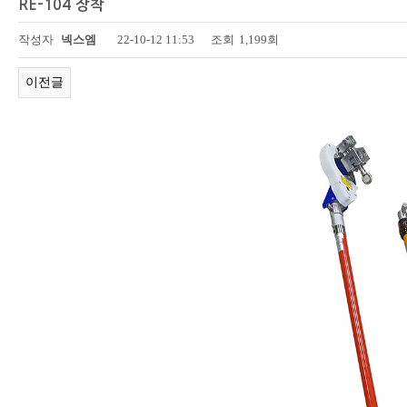
RE-104 장착
페이지 정보
작성자
넥스엠
22-10-12 11:53
조회
1,199회
이전글